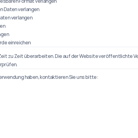
nlesbaren Format verlangen
n Daten verlangen
aten verlangen
hen
ngen
rde einreichen
it zu Zeit überarbeiten. Die auf der Website veröffentlichte Vers
rprüfen.
erwendung haben, kontaktieren Sie uns bitte: