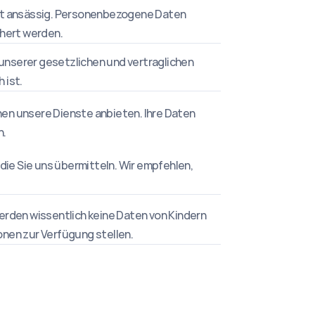
lt ansässig. Personenbezogene Daten 
chert werden.
 unserer gesetzlichen und vertraglichen 
 ist.
nen unsere Dienste anbieten. Ihre Daten 
n.
e Sie uns übermitteln. Wir empfehlen, 
werden wissentlich keine Daten von Kindern 
ionen zur Verfügung stellen.