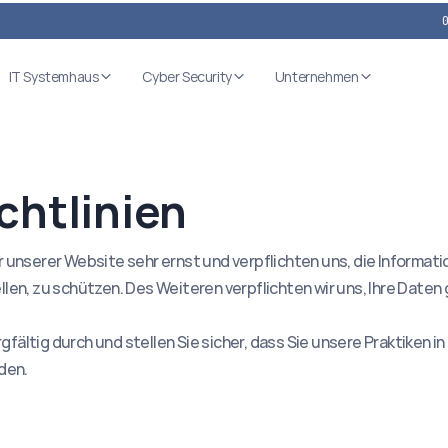
IT Systemhaus
Cyber Security
Unternehmen
chtlinien
nserer Website sehr ernst und verpflichten uns, die Information
len, zu schützen. Des Weiteren verpflichten wir uns, Ihre Dat
gfältig durch und stellen Sie sicher, dass Sie unsere Praktiken in
den.