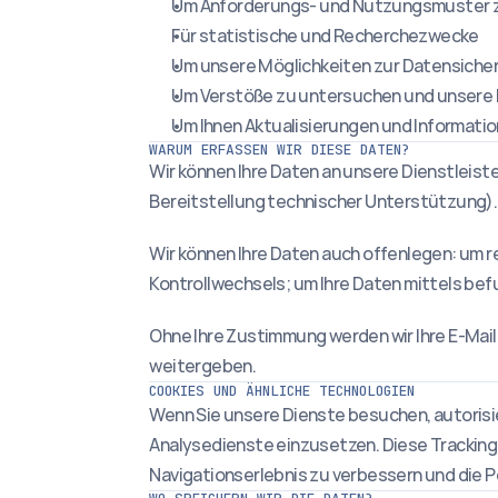
Um Anforderungs- und Nutzungsmuster z
Für statistische und Recherchezwecke
Um unsere Möglichkeiten zur Datensiche
Um Verstöße zu untersuchen und unsere
Um Ihnen Aktualisierungen und Informati
WARUM ERFASSEN WIR DIESE DATEN?
Wir können Ihre Daten an unsere Dienstleist
Bereitstellung technischer Unterstützung).
Wir können Ihre Daten auch offenlegen: um r
Kontrollwechsels; um Ihre Daten mittels bef
Ohne Ihre Zustimmung werden wir Ihre E-M
weitergeben.
COOKIES UND ÄHNLICHE TECHNOLOGIEN
Wenn Sie unsere Dienste besuchen, autorisie
Analysedienste einzusetzen. Diese Tracking
Navigationserlebnis zu verbessern und die 