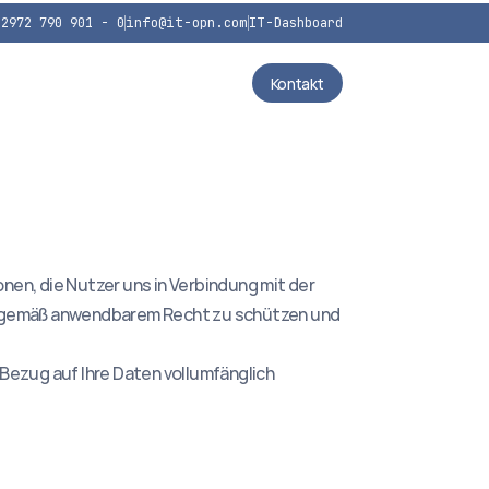
02972 790 901 - 0
info@it-opn.com
IT-Dashboard
Kontakt
en, die Nutzer uns in Verbindung mit der 
en gemäß anwendbarem Recht zu schützen und 
 Bezug auf Ihre Daten vollumfänglich 