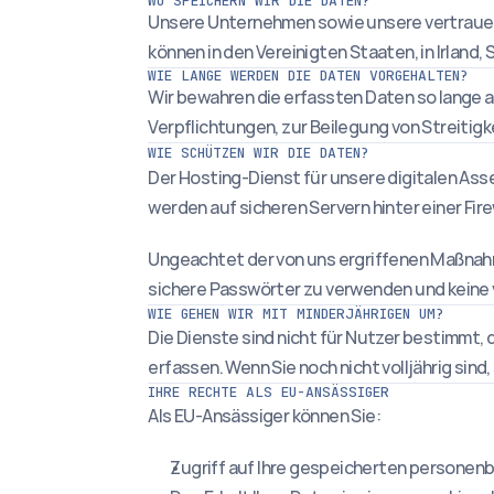
WO SPEICHERN WIR DIE DATEN?
Unsere Unternehmen sowie unsere vertrauen
können in den Vereinigten Staaten, in Irlan
WIE LANGE WERDEN DIE DATEN VORGEHALTEN?
Wir bewahren die erfassten Daten so lange au
Verpflichtungen, zur Beilegung von Streitig
WIE SCHÜTZEN WIR DIE DATEN?
Der Hosting-Dienst für unsere digitalen Asse
werden auf sicheren Servern hinter einer Fi
Ungeachtet der von uns ergriffenen Maßnahme
sichere Passwörter zu verwenden und keine v
WIE GEHEN WIR MIT MINDERJÄHRIGEN UM?
Die Dienste sind nicht für Nutzer bestimmt, d
erfassen. Wenn Sie noch nicht volljährig sind
IHRE RECHTE ALS EU-ANSÄSSIGER
Als EU-Ansässiger können Sie:
Zugriff auf Ihre gespeicherten persone