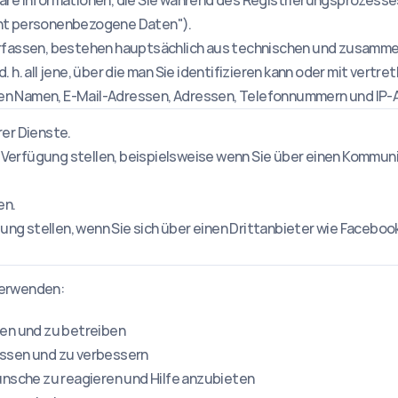
erbare Informationen, die Sie während des Registrierungsprozesse
ht personenbezogene Daten").
erfassen, bestehen hauptsächlich aus technischen und zusam
 d. h. all jene, über die man Sie identifizieren kann oder mit vert
n Namen, E-Mail-Adressen, Adressen, Telefonnummern und IP-
er Dienste.
r Verfügung stellen, beispielsweise wenn Sie über einen Kommuni
en.
gung stellen, wenn Sie sich über einen Drittanbieter wie Facebo
verwenden:
len und zu betreiben
assen und zu verbessern
ünsche zu reagieren und Hilfe anzubieten