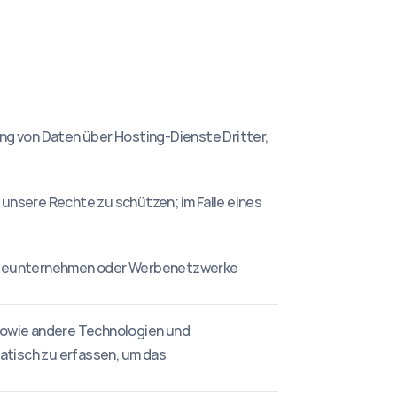
ng von Daten über Hosting-Dienste Dritter, 
unsere Rechte zu schützen; im Falle eines 
rbeunternehmen oder Werbenetzwerke 
sowie andere Technologien und 
tisch zu erfassen, um das 