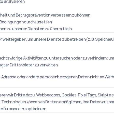
u analysieren
rheit und Betrugsprävention verbessern zu können
 Bedingungen durchzusetzen
onen zu unseren Diensten zu übermitteln
er weitergeben, um unsere Dienste zu betreiben (z. B. Speicheru
echtswidrige Aktivitäten zu untersuchen oder zu verhindern; um 
ugter Drittanbieter zu verwalten.
ail-Adresse oder andere personenbezogenen Daten nicht an We
ren wir Dritte dazu, Webbeacons, Cookies, Pixel Tags, Skripte 
-Technologien können es Dritten ermöglichen, Ihre Daten automa
Performance zu optimieren.