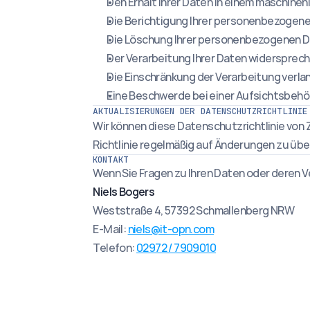
Den Erhalt Ihrer Daten in einem maschine
Die Berichtigung Ihrer personenbezogene
Die Löschung Ihrer personenbezogenen D
Der Verarbeitung Ihrer Daten widersprec
Die Einschränkung der Verarbeitung verla
Eine Beschwerde bei einer Aufsichtsbehö
AKTUALISIERUNGEN DER DATENSCHUTZRICHTLINIE
Wir können diese Datenschutzrichtlinie von Ze
Richtlinie regelmäßig auf Änderungen zu übe
KONTAKT
Wenn Sie Fragen zu Ihren Daten oder deren V
Niels Bogers
Weststraße 4, 57392 Schmallenberg NRW
E-Mail: 
niels@it-opn.com
Telefon: 
02972 / 7909010