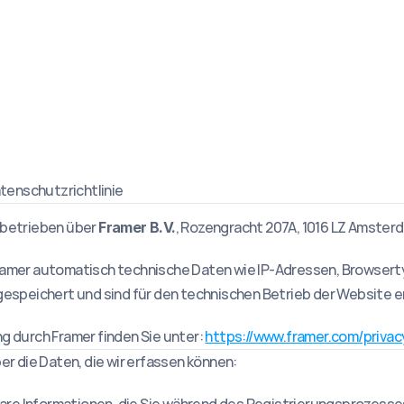
tenschutzrichtlinie
betrieben über 
, Rozengracht 207A, 1016 LZ Amster
Framer B.V.
amer automatisch technische Daten wie IP-Adressen, Browserty
espeichert und sind für den technischen Betrieb der Website er
 durch Framer finden Sie unter: 
https://www.framer.com/privac
r die Daten, die wir erfassen können: