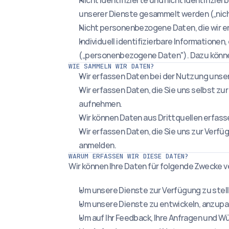
Nicht identifizierte und nicht identifizi
unserer Dienste gesammelt werden („nic
Nicht personenbezogene Daten, die wir 
Individuell identifizierbare Informationen,
(„personenbezogene Daten"). Dazu könne
WIE SAMMELN WIR DATEN?
Wir erfassen Daten bei der Nutzung unser
Wir erfassen Daten, die Sie uns selbst zu
aufnehmen.
Wir können Daten aus Drittquellen erfass
Wir erfassen Daten, die Sie uns zur Verfü
anmelden.
WARUM ERFASSEN WIR DIESE DATEN?
Wir können Ihre Daten für folgende Zwecke 
Um unsere Dienste zur Verfügung zu stel
Um unsere Dienste zu entwickeln, anzup
Um auf Ihr Feedback, Ihre Anfragen und W