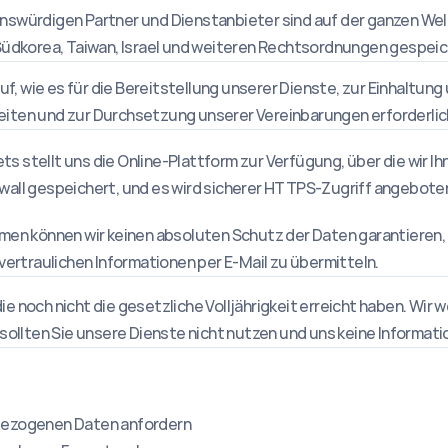
swürdigen Partner und Dienstanbieter sind auf der ganzen We
d, Südkorea, Taiwan, Israel und weiteren Rechtsordnungen gespei
f, wie es für die Bereitstellung unserer Dienste, zur Einhaltung
keiten und zur Durchsetzung unserer Vereinbarungen erforderlich
ts stellt uns die Online-Plattform zur Verfügung, über die wir Ih
rewall gespeichert, und es wird sicherer HTTPS-Zugriff angebote
n können wir keinen absoluten Schutz der Daten garantieren, di
ertraulichen Informationen per E-Mail zu übermitteln.
ie noch nicht die gesetzliche Volljährigkeit erreicht haben. Wir 
, sollten Sie unsere Dienste nicht nutzen und uns keine Informat
nbezogenen Daten anfordern