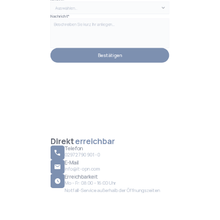
Nachricht*
Bestätigen
Direkt 
erreichbar
Telefon
02972 790 901 - 0
E-Mail
info@it-opn.com
Erreichbarkeit
Mo – Fr: 08:00 – 16:00 Uhr
Notfall-Service außerhalb der Öffnungszeiten 
verfügbar
Standort
Weststraße 4, 57392 Schmallenberg