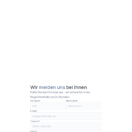
Wir 
melden uns
 bei Ihnen
Füllen Sie das Formular aus – wir antworten in der 
Regel innerhalb von 24 Stunden.
Vorname*
Nachname*
E-Mail*
Telefon*
Ich bin…