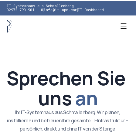
IT Systemhaus aus Schmallenberg
02972 790 901 - 0
info@it-opn.com
IT-Dashboard
IT Systemhaus
Cyber Security
Sprechen Sie 
Unternehmen
uns 
an
Kontakt
Ihr IT-Systemhaus aus Schmallenberg. Wir planen, 
installieren und betreuen Ihre gesamte IT-Infrastruktur – 
persönlich, direkt und ohne IT von der Stange.