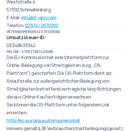
Weststraße 4
57392 Schmallenberg
E-Mail: 
info@it-opn.com
Telefon: 
02974 / 2670010
UNTERNEHMENSREGISTRIERUNG
Umsatzsteuer-ID:
DE348633942
ONLINE-STREITBEILEGUNG
Die EU-Kommission hat eine Internetplattform zur 
Online-Beilegung von Streitigkeiten (sog. „OS-
Plattform") geschaffen. Die OS-Plattform dient als 
Anlaufstelle zur außergerichtlichen Beilegung von 
Streitigkeiten betreffend vertragliche Verpflichtungen, 
die aus Online-Kaufverträgen erwachsen.
Sie können die OS-Plattform unter folgendem Link 
erreichen:
http://ec.europa.eu/consumers/odr
Hinweis gemäß § 36 Verbraucherstreitbeilegungsgesetz 