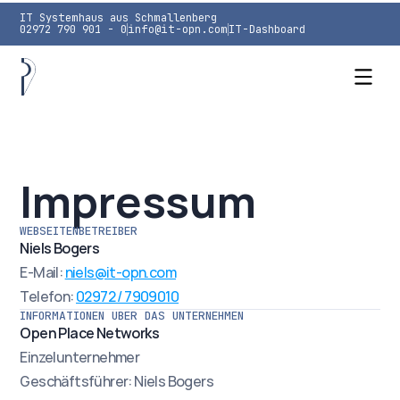
IT Systemhaus aus Schmallenberg
02972 790 901 - 0
info@it-opn.com
IT-Dashboard
IT Systemhaus
Impressum
Cyber Security
WEBSEITENBETREIBER
Unternehmen
Niels Bogers
E-Mail: 
niels@it-opn.com
Kontakt
Telefon: 
02972 / 7909010
INFORMATIONEN ÜBER DAS UNTERNEHMEN
Open Place Networks
Einzelunternehmer
Geschäftsführer: Niels Bogers